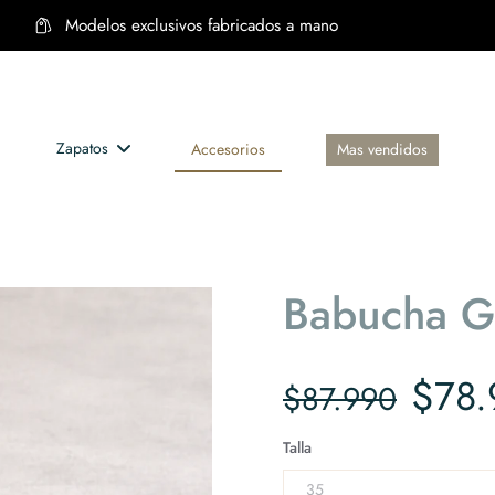
Envíos a todo Chile
Zapatos
Accesorios
Mas vendidos
Accesorios
Babucha G
$78.
$87.990
Talla
35