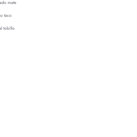
bado mate
ño taco
l tobillo