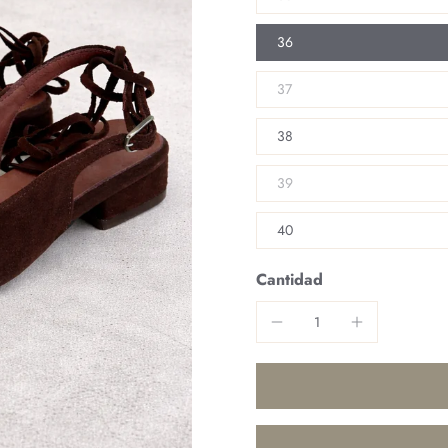
36
37
38
39
40
Cantidad