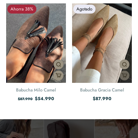
Ahorra 38%
Agotado
Babucha Milo Camel
Babucha Gracia Camel
$54.990
$87.990
$87.990