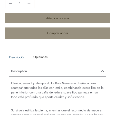
Añadir a la cesta
Comprar ahora
Opiniones
Descripción
Description
Clásica, versátil y atemporal. La Bota Siena está diseñada para
acompañarte todos los días con estilo, combinando cuero liso en la
parte inferior con una caña de textura suave tipo gamuza en un
tono café profundo que aporta calidez y sofisticación.
Su silueta estiliza la pierna, mientras que el taco medio de madera
entrega altura y comodidad para un uso prolongado. Es ese básico