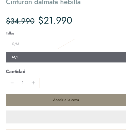
Cinturón dalmata hebilla
$21.990
$34.990
Tallas
S/M
M/L
Cantidad
Añadir a la cesta