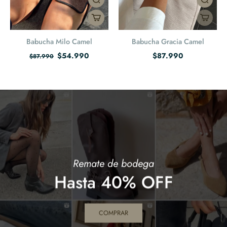
Babucha Milo Camel
Babucha Gracia Camel
$54.990
$87.990
$87.990
Remate de bodega
Hasta 40% OFF
COMPRAR